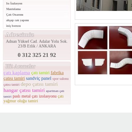
Isı İzalasyon
Mantolama
Çatı Onarımı
ahşap catı yapımı
iniş borusu
Adnan Yüksel Cad. Adalar Yolu Sok.
23/B Etlik / ANKARA
0 312 325 21 92
çatı kaplama
çatı tamiri
fabrika
çatısı tamiri
sandviç panel
spor salonu
depo çatısı tamiri
çatısı tamiri
hangar çatısı tamiri
apartman çatı
paslı metal çatı izolasyonu
çatı
tamiri
yağmur oluğu tamiri