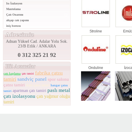
Isı İzalasyon
Mantolama
Çatı Onarımı
ahşap catı yapımı
iniş borusu
Stroline
Emül
Adnan Yüksel Cad. Adalar Yolu Sok.
23/B Etlik / ANKARA
0 312 325 21 92
Onduline
İzoc
fabrika çatısı
çatı kaplama
çatı tamiri
tamiri
sandviç panel
spor salonu
çatısı tamiri
depo çatısı tamiri
hangar çatısı
paslı metal
apartman çatı tamiri
tamiri
çatı izolasyonu
çatı yağmur oluğu
tamiri