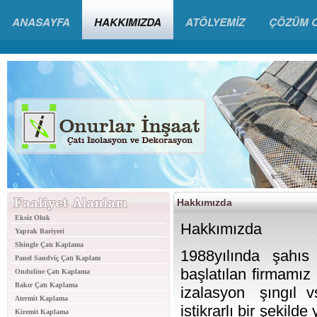
ANASAYFA
HAKKIMIZDA
ATÖLYEMİZ
ÇÖZÜM 
Hakkımızda
Eksiz Oluk
Hakkımızda
Yaprak Bariyeri
Shingle Çatı Kaplama
1988yılında şahıs
Panel Sandviç Çatı Kaplam
başlatılan firmam
Onduline Çatı Kaplama
Bakır Çatı Kaplama
izalasyon şıngıl vs 
Atermit Kaplama
istikrarlı bir şekil
Kiremit Kaplama