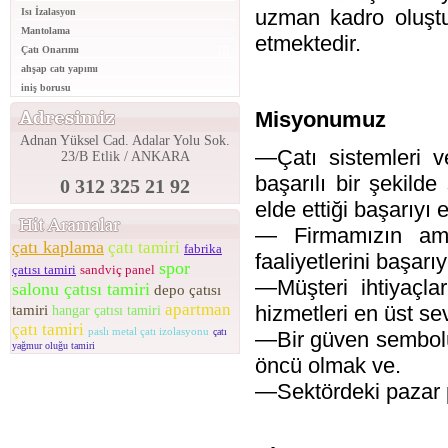
uzman kadro oluştu
Isı İzalasyon
Mantolama
etmektedir.
Çatı Onarımı
ahşap catı yapımı
iniş borusu
Misyonumuz
Adnan Yüksel Cad. Adalar Yolu Sok.
—Çatı sistemleri ve
23/B Etlik / ANKARA
başarılı bir şekild
0 312 325 21 92
elde ettiği başarıyı
— Firmamızın ama
çatı kaplama
çatı tamiri
fabrika
faaliyetlerini başarı
spor
çatısı tamiri
sandviç panel
—Müşteri ihtiyaçla
salonu çatısı tamiri
depo çatısı
apartman
hizmetleri en üst se
tamiri
hangar çatısı tamiri
çatı tamiri
paslı metal çatı izolasyonu
çatı
—Bir güven sembolü 
yağmur oluğu tamiri
öncü olmak ve.
—Sektördeki pazar pa