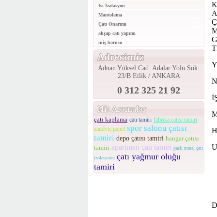
K
Isı İzalasyon
A
Mantolama
Ç
Çatı Onarımı
M
ahşap catı yapımı
G
iniş borusu
T
Y
Adnan Yüksel Cad. Adalar Yolu Sok.
23/B Etlik / ANKARA
N
0 312 325 21 92
İ
M
çatı kaplama
çatı tamiri
fabrika çatısı tamiri
spor salonu çatısı
sandviç panel
H
tamiri
depo çatısı tamiri
hangar çatısı
apartman çatı tamiri
U
tamiri
paslı metal çatı
çatı yağmur oluğu
izolasyonu
tamiri
D