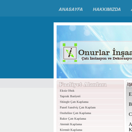
ANASAYFA
HAKKIMIZDA
İ
Eksiz Oluk
E
Yaprak Bariyeri
Shingle Çatı Kaplama
B
Panel Sandviç Çatı Kaplam
Onduline Çatı Kaplama
C
Bakır Çatı Kaplama
A
Atermit Kaplama
K
Kiremit Kaplama